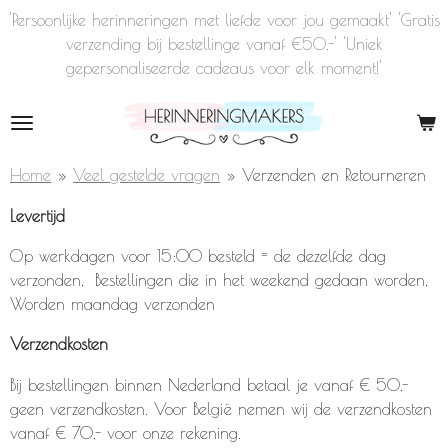
'Persoonlijke herinneringen met liefde voor jou gemaakt' 'Gratis
Ga
verzending bij bestellinge vanaf €50,-' 'Uniek
direct
gepersonaliseerde cadeaus voor elk moment!'
naar
de
hoofdinhoud
Home
»
Veel gestelde vragen
»
Verzenden en Retourneren
Levertijd
Op werkdagen voor 15:00 besteld = de dezelfde dag
verzonden, Bestellingen die in het weekend gedaan worden,
Worden maandag verzonden
Verzendkosten
Bij bestellingen binnen Nederland betaal je vanaf € 50,-
geen verzendkosten. Voor België nemen wij de verzendkosten
vanaf € 70,- voor onze rekening.