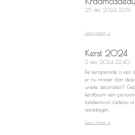
Kraamcadea
25 dec 2024
22:51
Lees meer »
Kerst 2024
2 dec 2024
22:40
De kerstperiode is een 
er nu mooier dan deze
unieke decoraties? Gep
kerstboom een persoonli
betekenisvol cadeau of 
feestdagen.
Lees meer »