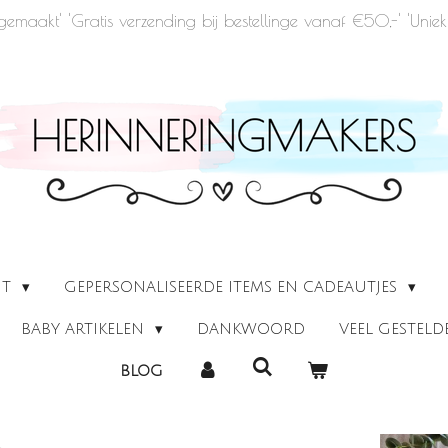
u gemaakt' 'Gratis verzending bij bestellinge vanaf €50,-' 'Un
UT
GEPERSONALISEERDE ITEMS EN CADEAUTJES
BABY ARTIKELEN
DANKWOORD
VEEL GESTEL
BLOG