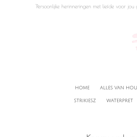
'Persoonlijke herinneringen met liefde voor jo
Ga
direct
naar
de
hoofdinhoud
HOME
ALLES VAN HO
STRIKIESZ
WATERPRET