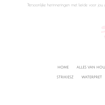
'Persoonlijke herinneringen met liefde voor jo
Ga
direct
naar
de
hoofdinhoud
HOME
ALLES VAN HO
STRIKIESZ
WATERPRET