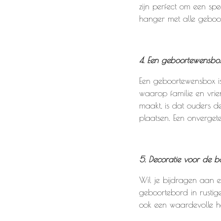
zijn perfect om een sp
hanger met alle geboort
4. Een geboortewensbo
Een geboortewensbox is
waarop familie en vri
maakt, is dat ouders 
plaatsen. Een onverget
5. Decoratie voor de 
Wil je bijdragen aan e
geboortebord in rustige
ook een waardevolle h