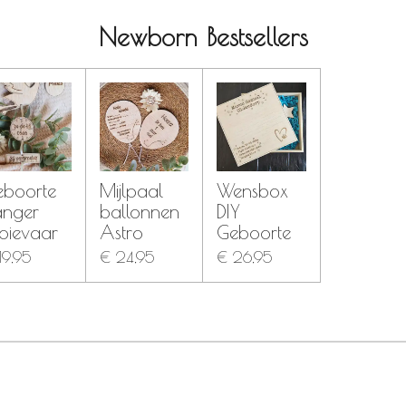
Newborn Bestsellers
eboorte
Mijlpaal
Wensbox
anger
ballonnen
DIY
oievaar
Astro
Geboorte
19,95
€ 24,95
€ 26,95