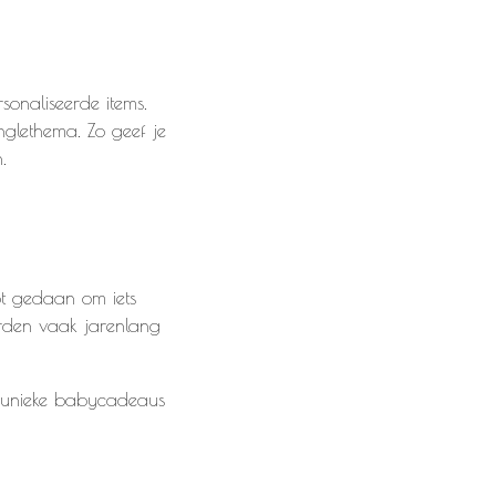
onaliseerde items.
glethema. Zo geef je
.
t gedaan om iets
orden vaak jarenlang
n unieke babycadeaus