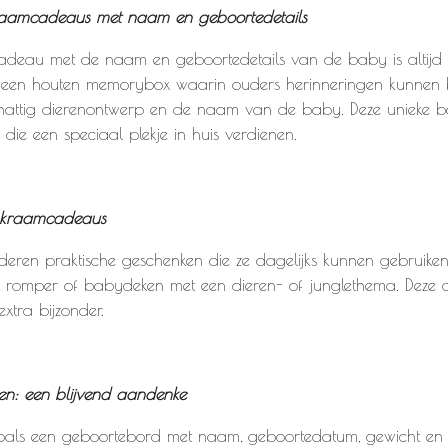
kraamcadeaus met naam en geboortedetails
adeau met de naam en geboortedetails van de baby is altijd e
 een houten memorybox waarin ouders herinneringen kunnen 
attig dierenontwerp en de naam van de baby. Deze unieke b
 die een speciaal plekje in huis verdienen.
e kraamcadeaus
deren praktische geschenken die ze dagelijks kunnen gebruik
, romper of babydeken met een dieren- of junglethema. Deze 
extra bijzonder.
en: een blijvend aandenke
oals een geboortebord met naam, geboortedatum, gewicht en