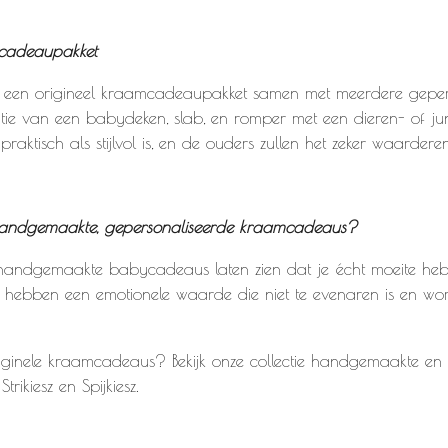
mcadeaupakket
el een origineel kraamcadeaupakket samen met meerdere gepers
ie van een babydeken, slab, en romper met een dieren- of jun
aktisch als stijlvol is, en de ouders zullen het zeker waarderen
andgemaakte, gepersonaliseerde kraamcadeaus?
handgemaakte babycadeaus laten zien dat je écht moeite heb
Ze hebben een emotionele waarde die niet te evenaren is en w
riginele kraamcadeaus? Bekijk onze collectie handgemaakte e
rikiesz en Spijkiesz.