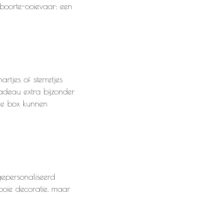
eboorte-ooievaar: een
tjes of sterretjes
adeau extra bijzonder
de box kunnen
gepersonaliseerd
mooie decoratie, maar