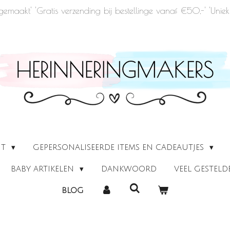
u gemaakt' 'Gratis verzending bij bestellinge vanaf €50,-' 'Un
UT
GEPERSONALISEERDE ITEMS EN CADEAUTJES
BABY ARTIKELEN
DANKWOORD
VEEL GESTEL
BLOG