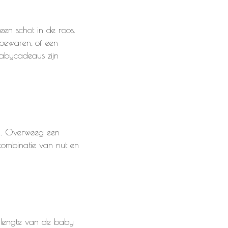
en schot in de roos.
bewaren, of een
abycadeaus zijn
en. Overweeg een
combinatie van nut en
 lengte van de baby