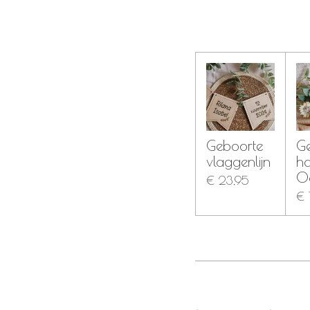
Geboorte
G
vlaggenlijn
h
O
€ 23,95
€ 