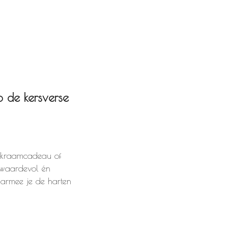
p de kersverse
n kraamcadeau of
, waardevol én
aarmee je de harten