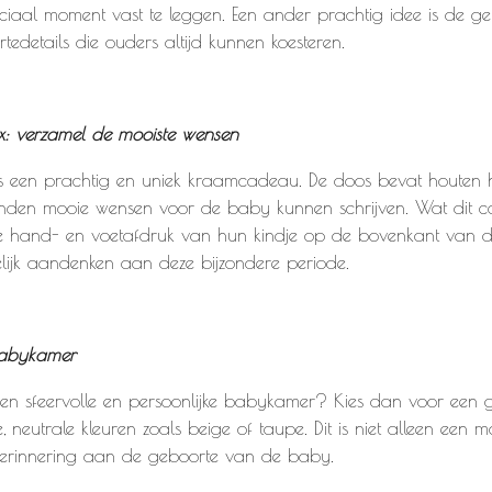
eciaal moment vast te leggen. Een ander prachtig idee is de g
edetails die ouders altijd kunnen koesteren.
x: verzamel de mooiste wensen
 een prachtig en uniek kraamcadeau. De doos bevat houten har
enden mooie wensen voor de baby kunnen schrijven. Wat dit c
de hand- en voetafdruk van hun kindje op de bovenkant van 
elijk aandenken aan deze bijzondere periode.
babykamer
en sfeervolle en persoonlijke babykamer? Kies dan voor een 
, neutrale kleuren zoals beige of taupe. Dit is niet alleen een 
erinnering aan de geboorte van de baby.