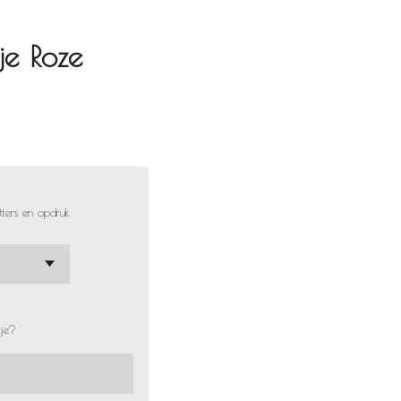
je Roze
etters en opdruk
tje?