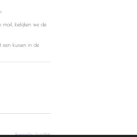
n
mail, bekijken we de
 een kussen in de
Powered by
JouwWeb