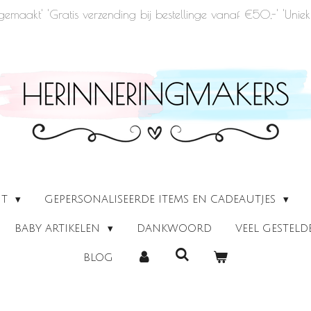
u gemaakt' 'Gratis verzending bij bestellinge vanaf €50,-' 'Un
UT
GEPERSONALISEERDE ITEMS EN CADEAUTJES
BABY ARTIKELEN
DANKWOORD
VEEL GESTEL
BLOG