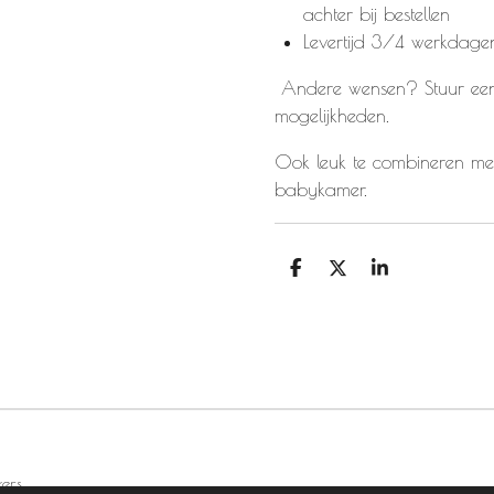
achter bij bestellen
Levertijd 3/4 werkdage
Andere wensen? Stuur een 
mogelijkheden.
Ook leuk te combineren met
babykamer.
D
D
S
e
e
h
l
e
a
e
l
r
n
e
ers