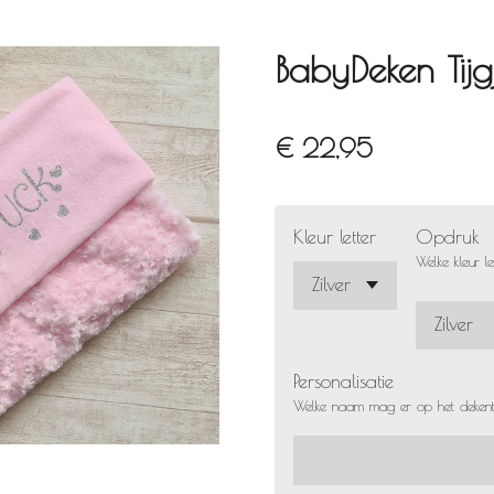
BabyDeken Tijg
€ 22,95
Kleur letter
Opdruk
Welke kleur l
Personalisatie
Welke naam mag er op het deken