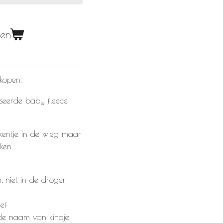
gen
 kopen.
seerde baby fleece
kentje in de wieg maar
iken.
niet in de droger
ief
 de naam van kindje