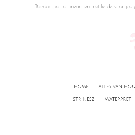
'Persoonlijke herinneringen met liefde voor jo
Ga
direct
naar
de
hoofdinhoud
HOME
ALLES VAN HO
STRIKIESZ
WATERPRET