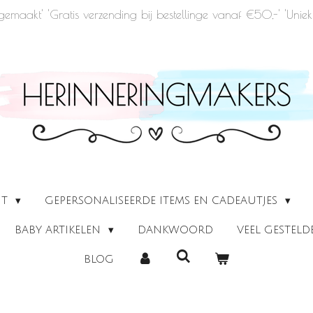
u gemaakt' 'Gratis verzending bij bestellinge vanaf €50,-' 'Un
UT
GEPERSONALISEERDE ITEMS EN CADEAUTJES
BABY ARTIKELEN
DANKWOORD
VEEL GESTEL
BLOG