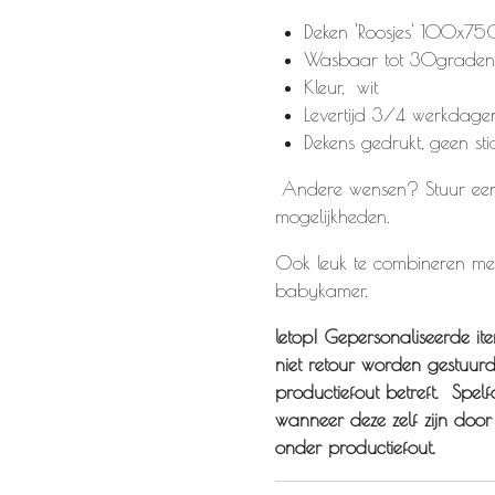
Deken 'Roosjes' 100x7
Wasbaar tot 30graden, 
Kleur, wit
Levertijd 3/4 werkdage
Dekens gedrukt, geen sti
Andere wensen? Stuur een 
mogelijkheden.
Ook leuk te combineren met
babykamer.
letop! Gepersonaliseerde 
niet retour worden gestuur
productiefout betreft. Spel
wanneer deze zelf zijn door
onder productiefout.