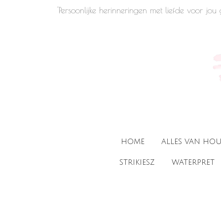
'Persoonlijke herinneringen met liefde voor jo
Ga
direct
naar
de
hoofdinhoud
HOME
ALLES VAN HO
STRIKIESZ
WATERPRET