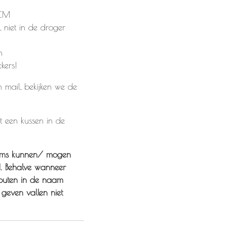
5CM
niet in de droger
n
ckers!
mail, bekijken we de
 een kussen in de
items kunnen/ mogen
d. Behalve wanneer
fouten in de naam
 geven vallen niet