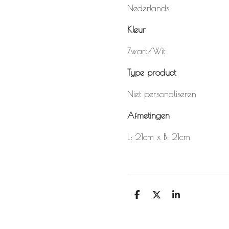
Nederlands
Kleur
Zwart/Wit
Type product
Niet personaliseren
Afmetingen
L: 21cm x B: 21cm
D
D
S
e
e
h
l
e
a
e
l
r