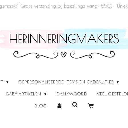
u gemaakt' 'Gratis verzending bij bestellinge vanaf €50,-' 'Un
UT
GEPERSONALISEERDE ITEMS EN CADEAUTJES
BABY ARTIKELEN
DANKWOORD
VEEL GESTEL
BLOG