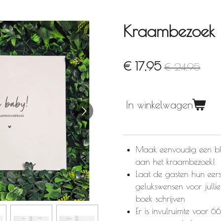
Kraambezoek 
€ 17,95
€ 24,95
In winkelwagen
Maak eenvoudig een bli
aan het kraambezoek!
Laat de gasten hun eers
gelukswensen voor jullie 
boek schrijven
Er is invulruimte voor 66