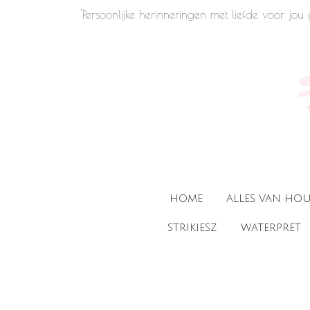
'Persoonlijke herinneringen met liefde voor jo
Ga
direct
naar
de
hoofdinhoud
HOME
ALLES VAN HO
STRIKIESZ
WATERPRET