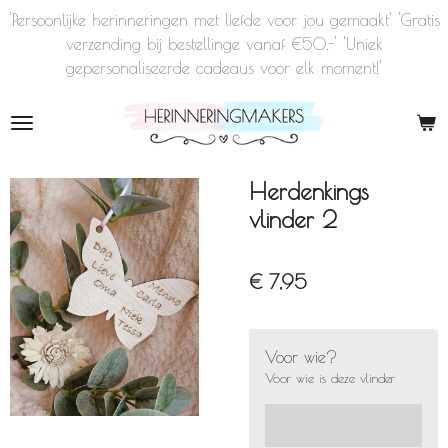
'Persoonlijke herinneringen met liefde voor jou gemaakt' 'Gratis
Ga
verzending bij bestellinge vanaf €50,-' 'Uniek
direct
gepersonaliseerde cadeaus voor elk moment!'
naar
de
hoofdinhoud
Herdenkings
vlinder 2
€ 7,95
Voor wie?
Voor wie is deze vlinder