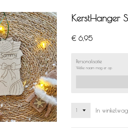
KerstHanger S
€ 6,95
Personalisatie
Welke naam mag er op
In winkelwa