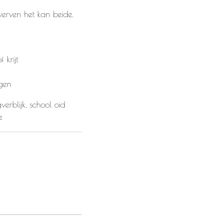
 verven het kan beide.
 krijt
gen
verblijk, school oid
e