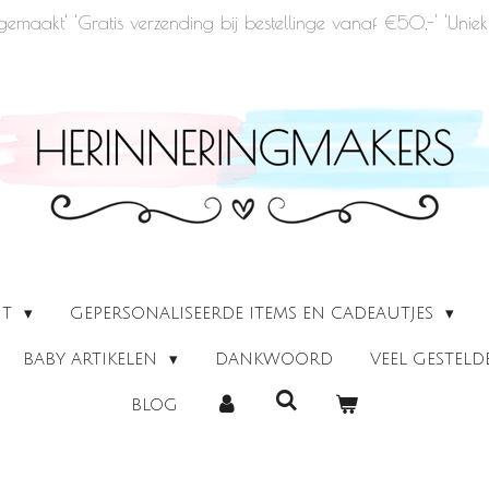
u gemaakt' 'Gratis verzending bij bestellinge vanaf €50,-' 'Un
UT
GEPERSONALISEERDE ITEMS EN CADEAUTJES
BABY ARTIKELEN
DANKWOORD
VEEL GESTEL
BLOG