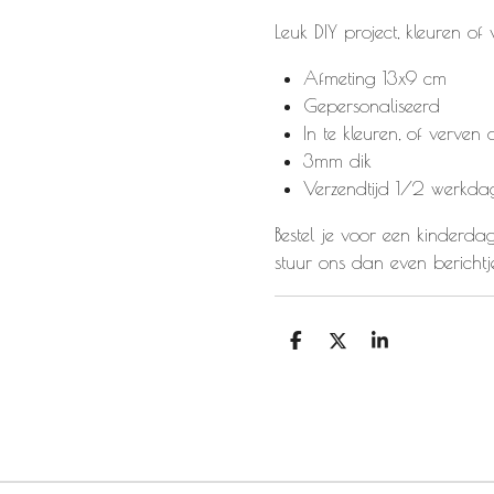
Leuk DIY project, kleuren of
Afmeting 13x9 cm
Gepersonaliseerd
In te kleuren, of verven of
3mm dik
Verzendtijd 1/2 werkda
Bestel je voor een kinderdag
stuur ons dan even berichtj
D
D
S
e
e
h
l
e
a
e
l
r
n
e