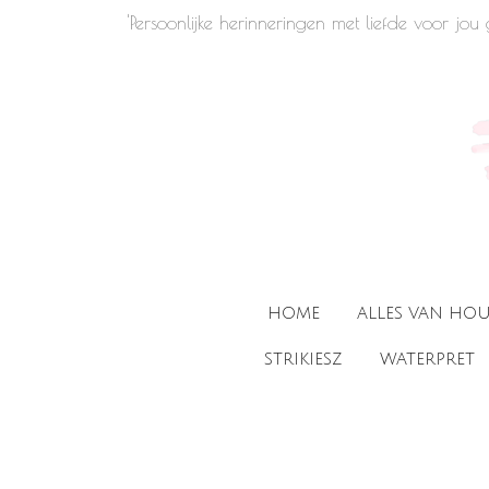
'Persoonlijke herinneringen met liefde voor jo
Ga
direct
naar
de
hoofdinhoud
HOME
ALLES VAN HO
STRIKIESZ
WATERPRET