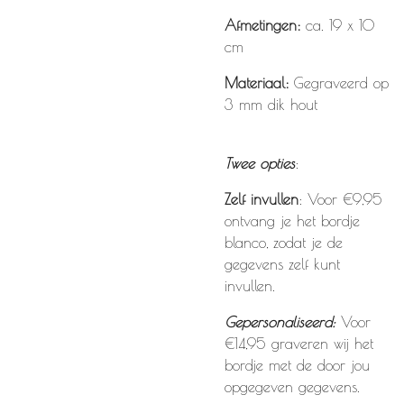
Afmetingen:
ca. 19 x 10
cm
Materiaal:
Gegraveerd op
3 mm dik hout
Twee opties
:
Zelf invullen
: Voor €9,95
ontvang je het bordje
blanco, zodat je de
gegevens zelf kunt
invullen.
Gepersonaliseerd:
Voor
€14,95 graveren wij het
bordje met de door jou
opgegeven gegevens.