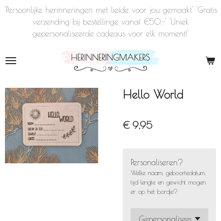
'Persoonlijke herinneringen met liefde voor jou gemaakt' 'Gratis
Ga
verzending bij bestellinge vanaf €50,-' 'Uniek
direct
gepersonaliseerde cadeaus voor elk moment!'
naar
de
hoofdinhoud
Hello World
€ 9,95
Personaliseren?
Welke naam, geboortedatum,
tijd lengte en gewicht mogen
er op het bordje?