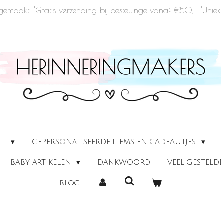
u gemaakt' 'Gratis verzending bij bestellinge vanaf €50,-' 'Un
UT
GEPERSONALISEERDE ITEMS EN CADEAUTJES
BABY ARTIKELEN
DANKWOORD
VEEL GESTEL
BLOG