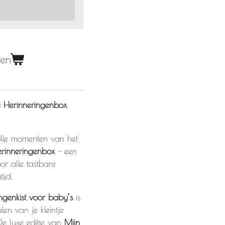
gen
xe Herinneringenbox
lle momenten van het
herinneringenbox
– een
oor alle tastbare
ijd.
ingenkist voor baby’s
is
len van je kleintje
De luxe editie van
Mijn