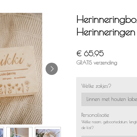
Herinneringbo
Herinneringen 
€ 65,95
GRATIS verzending
Welke zakjes?
Personalisatie
Welke naam, geboortedatum, leng
de kist?