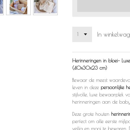
In winkelwa
Herinneringen in bloei– Lu
(40x30x23 cm)
Bewaar de meest waardevo
leven in deze
persoonlijke 
stijlvolle, luxe bewaarplek v
herinneringen aan de babyt
Deze grote houten
herinner
perfect om alle eerste mijlpa
veilig en mooi te bewaren. 