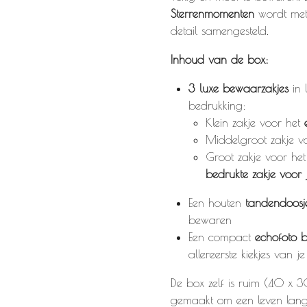
Sterrenmomenten
wordt met
detail samengesteld.
Inhoud van de box:
3 luxe bewaarzakjes
in 
bedrukking:
Klein zakje voor het
Middelgroot zakje 
Groot zakje voor he
bedrukte zakje voor 
Een houten
tandendoosj
bewaren
Een compact
echofoto 
allereerste kiekjes van j
De box zelf is ruim (40 x 3
gemaakt om een leven lan