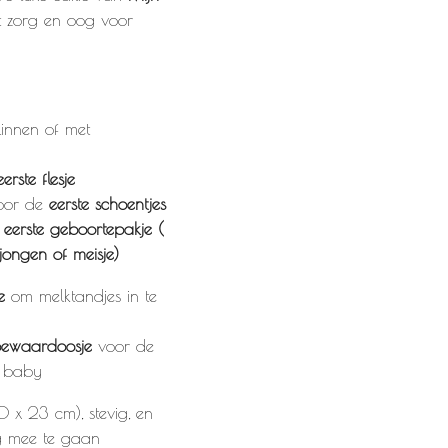
 zorg en oog voor
linnen of met
eerste flesje
voor de
eerste schoentjes
t
eerste geboortepakje (
jongen of meisje)
e
om melktandjes in te
bewaardoosje
voor de
e baby
0 x 23 cm), stevig, en
g mee te gaan