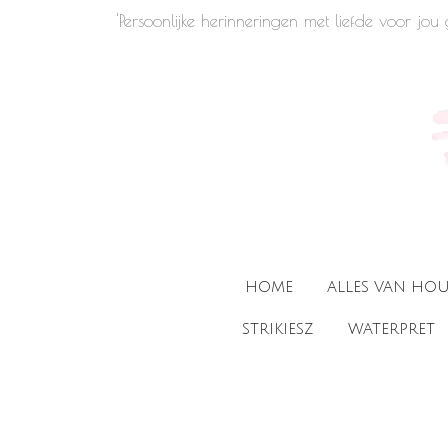
'Persoonlijke herinneringen met liefde voor jo
Ga
direct
naar
de
hoofdinhoud
HOME
ALLES VAN HO
STRIKIESZ
WATERPRET