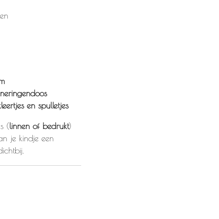
en
am
nneringendoos
eertjes en spulletjes
s (
linnen of bedrukt
)
n je kindje een
ichtbij.