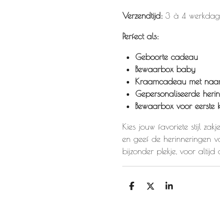
Verzendtijd:
3 à 4 werkdag
Perfect als:
Geboorte cadeau
Bewaarbox baby
Kraamcadeau met na
Gepersonaliseerde heri
Bewaarbox voor eerste kl
Kies jouw favoriete stijl zakje
en geef de herinneringen va
bijzonder plekje, voor altijd d
D
D
S
e
e
h
l
e
a
e
l
r