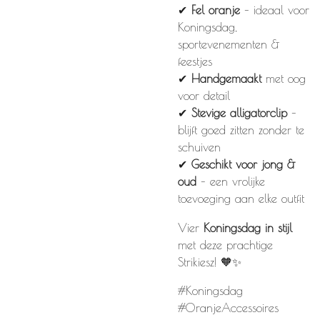
✔
Fel oranje
– ideaal voor
Koningsdag,
sportevenementen &
feestjes
✔
Handgemaakt
met oog
voor detail
✔
Stevige alligatorclip
–
blijft goed zitten zonder te
schuiven
✔
Geschikt voor jong &
oud
– een vrolijke
toevoeging aan elke outfit
Vier
Koningsdag in stijl
met deze prachtige
Strikiesz! 🧡✨
#Koningsdag
#OranjeAccessoires