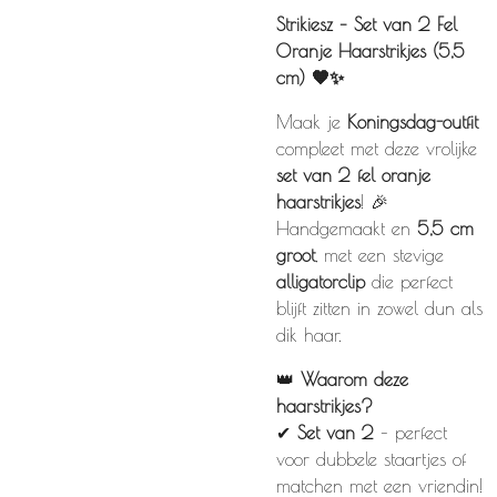
Strikiesz – Set van 2 Fel
Oranje Haarstrikjes (5,5
cm) 🧡✨
Maak je
Koningsdag-outfit
compleet met deze vrolijke
set van 2 fel oranje
haarstrikjes
! 🎉
Handgemaakt en
5,5 cm
groot
, met een stevige
alligatorclip
die perfect
blijft zitten in zowel dun als
dik haar.
👑
Waarom deze
haarstrikjes?
✔
Set van 2
– perfect
voor dubbele staartjes of
matchen met een vriendin!