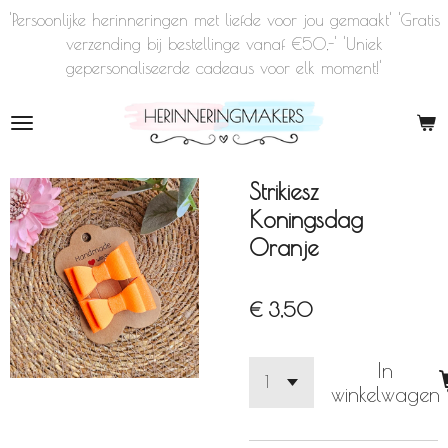
'Persoonlijke herinneringen met liefde voor jou gemaakt' 'Gratis
Ga
verzending bij bestellinge vanaf €50,-' 'Uniek
direct
gepersonaliseerde cadeaus voor elk moment!'
naar
de
hoofdinhoud
Strikiesz
Koningsdag
Oranje
€ 3,50
In
winkelwagen