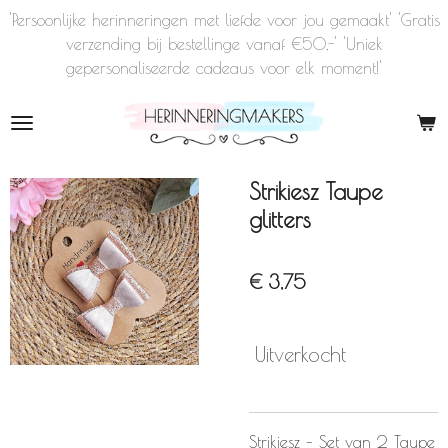
'Persoonlijke herinneringen met liefde voor jou gemaakt' 'Gratis
Ga
verzending bij bestellinge vanaf €50,-' 'Uniek
direct
gepersonaliseerde cadeaus voor elk moment!'
naar
de
hoofdinhoud
Strikiesz Taupe
glitters
€ 3,75
Uitverkocht
Strikiesz – Set van 2 Taupe