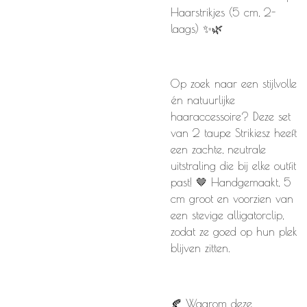
Haarstrikjes (5 cm, 2-
laags) ✨🌿
Op zoek naar een stijlvolle
én natuurlijke
haaraccessoire? Deze set
van 2 taupe Strikiesz heeft
een zachte, neutrale
uitstraling die bij elke outfit
past! 🤎 Handgemaakt, 5
cm groot en voorzien van
een stevige alligatorclip,
zodat ze goed op hun plek
blijven zitten.
🍂 Waarom deze