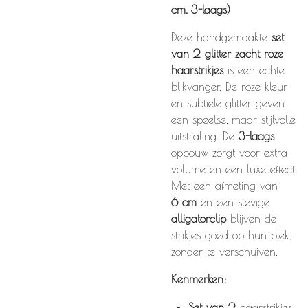
cm, 3-laags)
Deze handgemaakte
set
van 2 glitter zacht roze
haarstrikjes
is een echte
blikvanger. De roze kleur
en subtiele glitter geven
een speelse, maar stijlvolle
uitstraling. De
3-laags
opbouw zorgt voor extra
volume en een luxe effect.
Met een afmeting van
6
cm
en een stevige
alligatorclip
blijven de
strikjes goed op hun plek,
zonder te verschuiven.
Kenmerken:
Set van 2
haarstrikjes