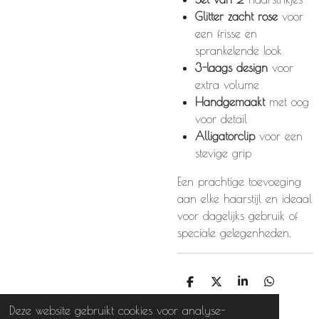
Glitter zacht rose
voor
een frisse en
sprankelende look
3-laags design
voor
extra volume
Handgemaakt
met oog
voor detail
Alligatorclip
voor een
stevige grip
Een prachtige toevoeging
aan elke haarstijl en ideaal
voor dagelijks gebruik of
speciale gelegenheden.
D
D
S
D
e
e
h
e
Deze website gebruikt cookies voor analyse-
l
e
a
l