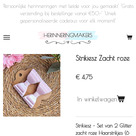
'Persoonlijke herinneringen met liefde voor jou gemaakt' 'Gratis
Ga
verzending bij bestellinge vanaf €50,-' 'Uniek
direct
gepersonaliseerde cadeaus voor elk moment!'
naar
de
hoofdinhoud
Strikiesz Zacht roze
€ 4,75
In winkelwagen
Strikiesz – Set van 2 Glitter
zacht roze Haarstrikjes (6