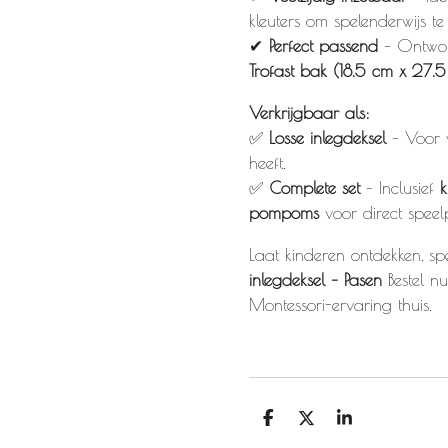
kleuters om spelenderwijs te
✔
Perfect passend
– Ontwo
Trofast bak (18.5 cm x 27.
Verkrijgbaar als:
✅
Losse inlegdeksel
– Voor w
heeft.
✅
Complete set
– Inclusief
k
pompoms
voor direct speelp
Laat kinderen ontdekken, sp
inlegdeksel – Pasen
Bestel nu
Montessori-ervaring thuis.
D
D
S
e
e
h