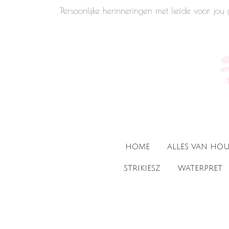
'Persoonlijke herinneringen met liefde voor jo
Ga
direct
naar
de
hoofdinhoud
HOME
ALLES VAN HO
STRIKIESZ
WATERPRET