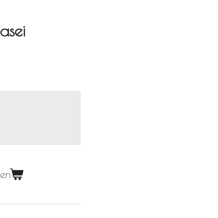
asei
gen