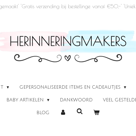
u gemaakt' 'Gratis verzending bij bestellinge vanaf €50,-' 'Un
UT
GEPERSONALISEERDE ITEMS EN CADEAUTJES
BABY ARTIKELEN
DANKWOORD
VEEL GESTEL
BLOG