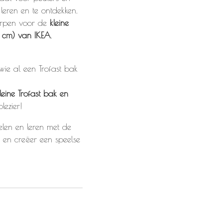
 leren en te ontdekken.
rpen voor de
kleine
5 cm) van IKEA
.
ie al een Trofast bak
leine Trofast bak en
lezier!
elen en leren met de
 en creëer een speelse