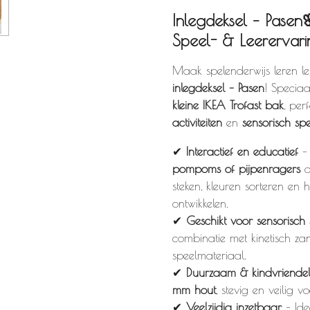
Inlegdeksel – Pasen
Speel- & Leerervar
Maak spelenderwijs leren l
inlegdeksel – Pasen
! Specia
kleine IKEA Trofast bak
, per
activiteiten
en
sensorisch spe
✔
Interactief en educatief
– 
pompoms of pijpenragers
d
steken, kleuren sorteren en 
ontwikkelen.
✔
Geschikt voor sensorisch 
combinatie met kinetisch zan
speelmateriaal.
✔
Duurzaam & kindvriendeli
mm hout
, stevig en veilig v
✔
Veelzijdig inzetbaar
– Ide