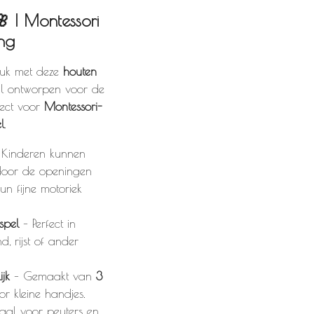
🌸 |
Montessori
ing
euk met deze
houten
al ontworpen voor de
fect voor
Montessori-
l
.
Kinderen kunnen
oor de openingen
hun fijne motoriek
spel
– Perfect in
d, rijst of ander
jk
– Gemaakt van
3
oor kleine handjes.
aal voor peuters en