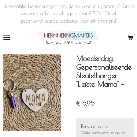
'Persoonlijke herinneringen met liefde voor jou gemaakt' 'Gratis
Ga
verzending bij bestellinge vanaf €50,-' 'Uniek
direct
gepersonaliseerde cadeaus voor elk moment!'
naar
de
hoofdinhoud
Moederdag,
Gepersonaliseerde
Sleutelhanger
"Liefste Mama" –
€ 6,95
Personalisatie
Welke naam mag er op de