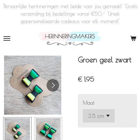
'Persoonlijke herinneringen met liefde voor jou gemaakt' 'Gratis
Ga
verzending bij bestellinge vanaf €50,-' 'Uniek
direct
gepersonaliseerde cadeaus voor elk moment!'
naar
de
hoofdinhoud
Groen geel zwart
€ 1,95
Maat