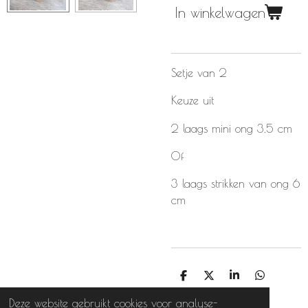
In winkelwagen
Setje van 2
Keuze uit
2 laags mini ong 3.5 cm
Of
3 laags strikken van ong 6
cm
D
D
S
D
e
e
h
e
Deze website gebruikt cookies voor analyse-
l
e
a
l