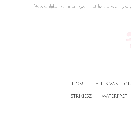
'Persoonlijke herinneringen met liefde voor jo
Ga
direct
naar
de
hoofdinhoud
HOME
ALLES VAN HO
STRIKIESZ
WATERPRET