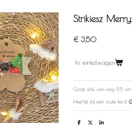
Strikiesz Merr
€ 3,50
In winkelwagen
Grote strik van ong 9.5 cm
Heerlijk bij een foute kerst 
D
D
S
e
e
h