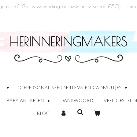
u gemaakt' 'Gratis verzending bij bestellinge vanaf €50,-' 'Un
UT
GEPERSONALISEERDE ITEMS EN CADEAUTJES
BABY ARTIKELEN
DANKWOORD
VEEL GESTEL
BLOG