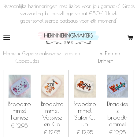
'Persoonlijke herinneringen met liefde voor jou gemaakt' 'Gratis
Ga
verzending bij bestellinge vanaf €50,-' 'Uniek
direct
gepersonaliseerde cadeaus voor elk moment!'
naar
de
hoofdinhoud
Home
»
Gepersonaliseerde items en
»
Eten en
Cadeautjes
Drinken
Broodtro
Broodtro
Broodtro
Draakies
mmel
mmel
mmel
z
Fairiesz
Vossiesz
SafariCl
broodtr
en Co
ub
ommel
€ 12,95
€ 12,95
€ 12,95
€ 12,95