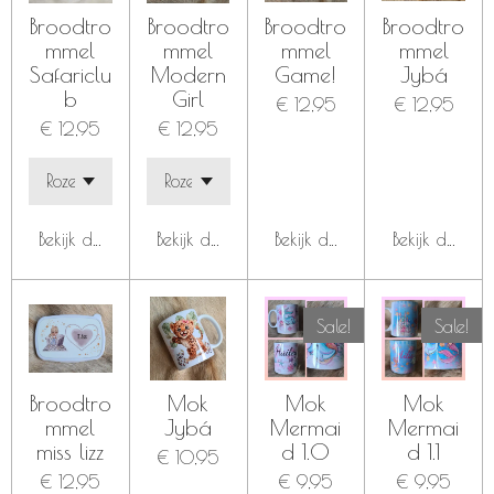
Broodtro
Broodtro
Broodtro
Broodtro
mmel
mmel
mmel
mmel
Safariclu
Modern
Game!
Jybá
b
Girl
€ 12,95
€ 12,95
€ 12,95
€ 12,95
Bekijk details
Bekijk details
Bekijk details
Bekijk details
Sale!
Sale!
Broodtro
Mok
Mok
Mok
mmel
Jybá
Mermai
Mermai
miss lizz
d 1.0
d 1.1
€ 10,95
€ 12,95
€ 9,95
€ 9,95