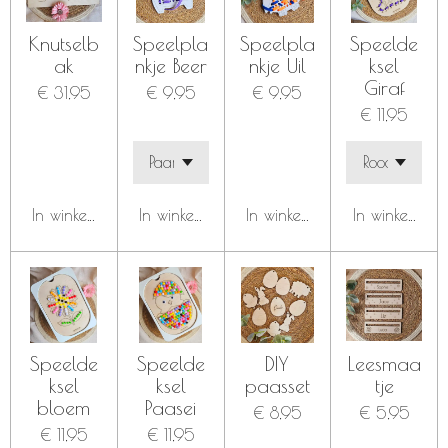
Knutselb
Speelpla
Speelpla
Speelde
ak
nkje Beer
nkje Uil
ksel
Giraf
€ 31,95
€ 9,95
€ 9,95
€ 11,95
In winkelwagen
In winkelwagen
In winkelwagen
In winkelwag
Speelde
Speelde
DIY
Leesmaa
ksel
ksel
paasset
tje
bloem
Paasei
€ 8,95
€ 5,95
€ 11,95
€ 11,95