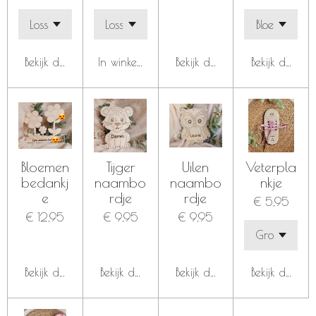
Bekijk details
In winkelwagen
Bekijk details
Bekijk details
Bloemen
Tijger
Uilen
Veterpla
bedankj
naambo
naambo
nkje
e
rdje
rdje
€ 5,95
€ 12,95
€ 9,95
€ 9,95
Bekijk details
Bekijk details
Bekijk details
Bekijk details