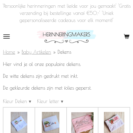
'Persoonlijke herinneringen met liefde voor jou gemaakt' 'Gratis
Ga
verzending bij bestellinge vanaf €50,-' 'Uniek
direct
gepersonaliseerde cadeaus voor elk moment!'
naar
de
hoofdinhoud
Home
»
Baby Artikelen
»
Dekens
Hier vind je al onze populaire dekens.
De witte dekens zijn gedrukt met inkt.
De gekleurde dekens zijn met folies geperst.
Kleur Deken
▾
Kleur letter
▾