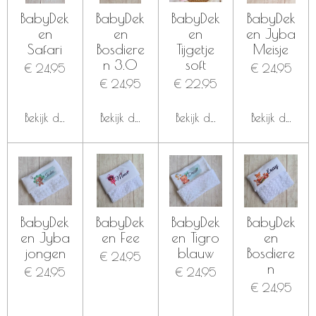
BabyDek
BabyDek
BabyDek
BabyDek
en
en
en
en Jyba
Safari
Bosdiere
Tijgetje
Meisje
n 3.0
soft
€ 24,95
€ 24,95
€ 24,95
€ 22,95
Bekijk details
Bekijk details
Bekijk details
Bekijk details
BabyDek
BabyDek
BabyDek
BabyDek
en Jyba
en Fee
en Tigro
en
jongen
blauw
Bosdiere
€ 24,95
n
€ 24,95
€ 24,95
€ 24,95