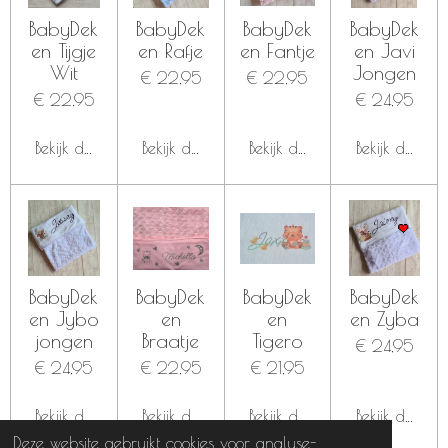
BabyDek
BabyDek
BabyDek
BabyDek
en Tijgje
en Rafje
en Fantje
en Javi
Wit
Jongen
€ 22,95
€ 22,95
€ 22,95
€ 24,95
Bekijk details
Bekijk details
Bekijk details
Bekijk details
BabyDek
BabyDek
BabyDek
BabyDek
en Jybo
en
en
en Zyba
jongen
Braatje
Tigero
€ 24,95
€ 24,95
€ 22,95
€ 21,95
Bekijk details
Bekijk details
Bekijk details
Bekijk details
Deze website gebruikt cookies voor analyse-