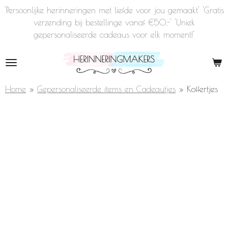
'Persoonlijke herinneringen met liefde voor jou gemaakt' 'Gratis
Ga
verzending bij bestellinge vanaf €50,-' 'Uniek
direct
gepersonaliseerde cadeaus voor elk moment!'
naar
de
hoofdinhoud
Home
»
Gepersonaliseerde items en Cadeautjes
»
Koffertjes