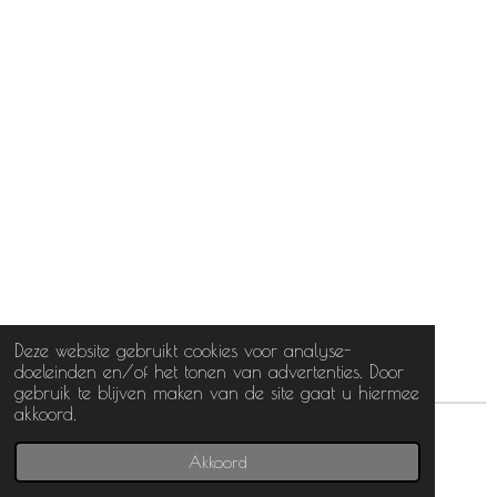
Deze website gebruikt cookies voor analyse-
doeleinden en/of het tonen van advertenties. Door
gebruik te blijven maken van de site gaat u hiermee
akkoord.
© 2024 HerinneringMakers
Akkoord
Powered by
JouwWeb